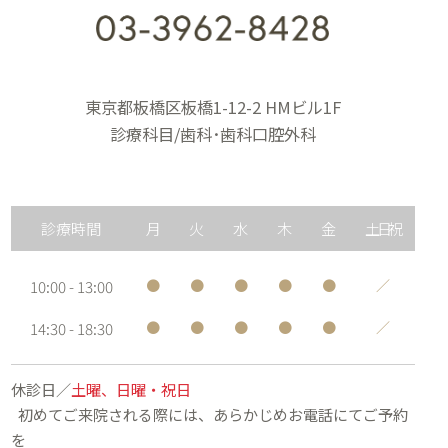
東京都板橋区板橋1-12-2 HMビル1F
診療科目/歯科･歯科口腔外科
診療時間
月
火
水
木
金
土日祝
10:00 - 13:00
●
●
●
●
●
／
14:30 - 18:30
●
●
●
●
●
／
休診日／
土曜、日曜・祝日
初めてご来院される際には、あらかじめお電話にてご予約
を