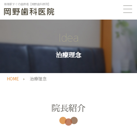
板橋駅すぐの歯医者【岡野歯科医院】
Idea
治療理念
HOME
治療理念
院長紹介